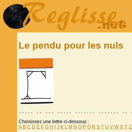
Le pendu pour les nuls
..... .. ... ..... ....... ....... .. 
Choisissez une lettre ci-dessous :
A
B
C
D
E
F
G
H
I
J
K
L
M
N
O
P
Q
R
S
T
U
V
W
X
Y
Z