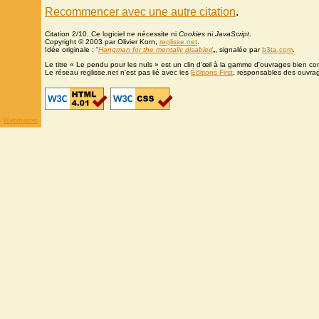
Recommencer avec une autre citation
.
Citation 2/10. Ce logiciel ne nécessite ni
Cookies
ni
JavaScript
.
Copyright © 2003 par Olivier Korn,
reglisse.net
.
Idée originale : “
Hangman for the mentally disabled
„, signalée par
b3ta.com
.
Le titre « Le pendu pour les nuls » est un clin d'œil à la gamme d'ouvrages bien c
Le réseau reglisse.net n'est pas lié avec les
Éditions First
, responsables des ouvra
Webmaster