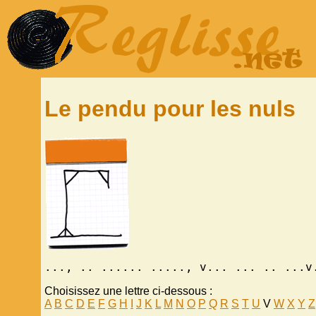
Le pendu pour les nuls
..., .. ...... ....., v... ... .. ...v
Choisissez une lettre ci-dessous :
A
B
C
D
E
F
G
H
I
J
K
L
M
N
O
P
Q
R
S
T
U
V
W
X
Y
Z