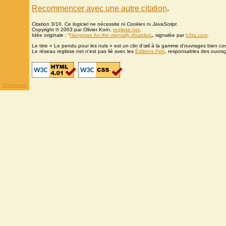
Recommencer avec une autre citation
.
Citation 3/10. Ce logiciel ne nécessite ni
Cookies
ni
JavaScript
.
Copyright © 2003 par Olivier Korn,
reglisse.net
.
Idée originale : “
Hangman for the mentally disabled
„, signalée par
b3ta.com
.
Le titre « Le pendu pour les nuls » est un clin d'œil à la gamme d'ouvrages bien c
Le réseau reglisse.net n'est pas lié avec les
Éditions First
, responsables des ouvra
Webmaster