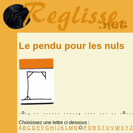
Le pendu pour les nuls
.o., .. ...... ....., .... ... .. .o..
Choisissez une lettre ci-dessous :
A
B
C
D
E
F
G
H
I
J
K
L
M
N
O
P
Q
R
S
T
U
V
W
X
Y
Z