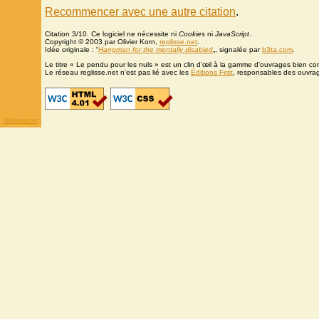
Recommencer avec une autre citation
.
Citation 3/10. Ce logiciel ne nécessite ni
Cookies
ni
JavaScript
.
Copyright © 2003 par Olivier Korn,
reglisse.net
.
Idée originale : “
Hangman for the mentally disabled
„, signalée par
b3ta.com
.
Le titre « Le pendu pour les nuls » est un clin d'œil à la gamme d'ouvrages bien c
Le réseau reglisse.net n'est pas lié avec les
Éditions First
, responsables des ouvra
Webmaster