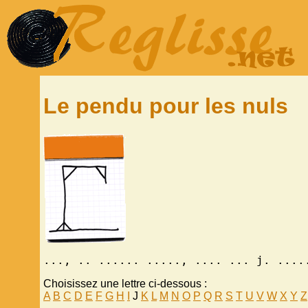
Le pendu pour les nuls
..., .. ...... ....., .... ... j. ....
Choisissez une lettre ci-dessous :
A
B
C
D
E
F
G
H
I
J
K
L
M
N
O
P
Q
R
S
T
U
V
W
X
Y
Z