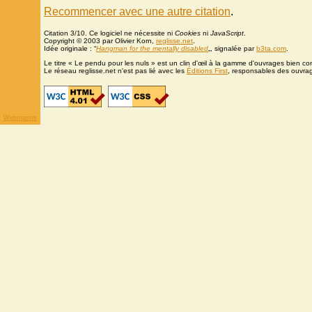
Recommencer avec une autre citation
.
Citation 3/10. Ce logiciel ne nécessite ni
Cookies
ni
JavaScript
.
Copyright © 2003 par Olivier Korn,
reglisse.net
.
Idée originale : “
Hangman for the mentally disabled
„, signalée par
b3ta.com
.
Le titre « Le pendu pour les nuls » est un clin d'œil à la gamme d'ouvrages bien c
Le réseau reglisse.net n'est pas lié avec les
Éditions First
, responsables des ouvra
Webmaster